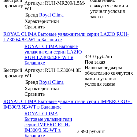
Быстрый
обязательно
Артикул: RUH-MR200/1.5M-
просмотр
свяжутся с вами и
WT
уточнят условия
Бренд
Royal Clima
заказа
Характеристики
Сравнить
ROYAL CLIMA Бытовые увлажнители серии LAZIO RUH-
LZ300/4.8E-WT в Балашихе
ROYAL CLIMA Бытовые
увлажнители серии LAZIO
3 910
руб.
/шт
RUH-LZ300/4.8E-WT в
Под заказ
Балашихе
Наши менеджеры
Быстрый
Артикул: RUH-LZ300/4.8E-
обязательно свяжутся с
просмотр
WT
вами и уточнят
Бренд
Royal Clima
условия заказа
Характеристики
Сравнить
ROYAL CLIMA Бытовые увлажнители серии IMPERO RUH-
IM300/3.5E-WT в Балашихе
ROYAL CLIMA
Бытовые увлажнители
серии IMPERO RUH-
IM300/3.5E-WT в
3 990
руб.
/шт
Балашихе
-