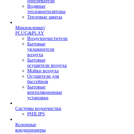
обогреватели
Водяные
тепловентиляторы
Тепловые завесы
Микроклимат/
PLUG&PLAY
Воздухоочистители
Бытовые
увлажнители
воздуха
Бытовые
осушители воздуха
Мойки воздуха
Осушители для
бассейнов
Бытовые
вентиляционные
установки
Системы водоочистки
PHILIPS
Колонные
кондиционеры