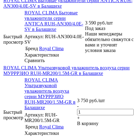
ROYAL CLIMA Бытовые увлажнители серии ANTICA RUH-
AN300/4.0E-SV в Балашихе
ROYAL CLIMA Бытовые
увлажнители серии
3 590
руб.
/шт
ANTICA RUH-AN300/4.0E-
Под заказ
SV в Балашихе
Наши менеджеры
Быстрый
Артикул: RUH-AN300/4.0E-
обязательно свяжутся с
просмотр
SV
вами и уточнят
Бренд
Royal Clima
условия заказа
Характеристики
Сравнить
ROYAL CLIMA Ультразвуковой увлажнитель воздуха серии
МУРРРЗИО RUH-MR200/1.5M-GR в Балашихе
ROYAL CLIMA
Ультразвуковой
увлажнитель воздуха
серии МУРРРЗИО
3 750
руб.
/шт
RUH-MR200/1.5M-GR в
-
Балашихе
Быстрый
Артикул: RUH-
просмотр
+
MR200/1.5M-GR
В корзину
Бренд
Royal Clima
Характеристики