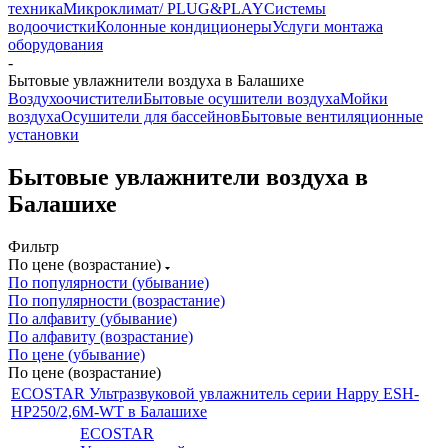
техника
Микроклимат/ PLUG&PLAY
Системы
водоочистки
Колонные кондиционеры
Услуги монтажа
оборудования
-
Бытовые увлажнители воздуха в Балашихе
Воздухоочистители
Бытовые осушители воздуха
Мойки
воздуха
Осушители для бассейнов
Бытовые вентиляционные
установки
Бытовые увлажнители воздуха в
Балашихе
Фильтр
По цене (возрастание)
По популярности (убывание)
По популярности (возрастание)
По алфавиту (убывание)
По алфавиту (возрастание)
По цене (убывание)
По цене (возрастание)
ECOSTAR Ультразвуковой увлажнитель серии Happy ESH-
HP250/2,6M-WT в Балашихе
ECOSTAR