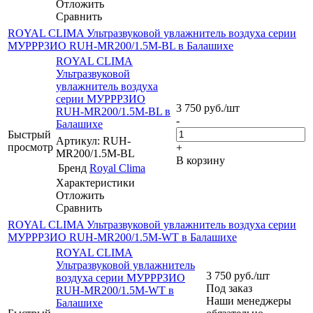
Отложить
Сравнить
ROYAL CLIMA Ультразвуковой увлажнитель воздуха серии
МУРРРЗИО RUH-MR200/1.5M-BL в Балашихе
ROYAL CLIMA
Ультразвуковой
увлажнитель воздуха
серии МУРРРЗИО
3 750
руб.
/шт
RUH-MR200/1.5M-BL в
-
Балашихе
Быстрый
Артикул: RUH-
просмотр
+
MR200/1.5M-BL
В корзину
Бренд
Royal Clima
Характеристики
Отложить
Сравнить
ROYAL CLIMA Ультразвуковой увлажнитель воздуха серии
МУРРРЗИО RUH-MR200/1.5M-WT в Балашихе
ROYAL CLIMA
Ультразвуковой увлажнитель
3 750
руб.
/шт
воздуха серии МУРРРЗИО
Под заказ
RUH-MR200/1.5M-WT в
Наши менеджеры
Балашихе