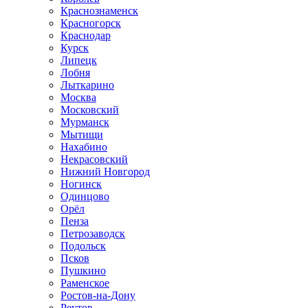
Краснознаменск
Красногорск
Краснодар
Курск
Липецк
Лобня
Лыткарино
Москва
Московский
Мурманск
Мытищи
Нахабино
Некрасовский
Нижний Новгород
Ногинск
Одинцово
Орёл
Пенза
Петрозаводск
Подольск
Псков
Пушкино
Раменское
Ростов-на-Дону
Реутов