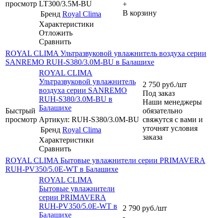
просмотр
LT300/3.5M-BU
+
В корзину
Бренд
Royal Clima
Характеристики
Отложить
Сравнить
ROYAL CLIMA Ультразвуковой увлажнитель воздуха серии
SANREMO RUH-S380/3.0M-BU в Балашихе
ROYAL CLIMA
Ультразвуковой увлажнитель
2 750
руб.
/шт
воздуха серии SANREMO
Под заказ
RUH-S380/3.0M-BU в
Наши менеджеры
Балашихе
Быстрый
обязательно
просмотр
Артикул: RUH-S380/3.0M-BU
свяжутся с вами и
уточнят условия
Бренд
Royal Clima
заказа
Характеристики
Сравнить
ROYAL CLIMA Бытовые увлажнители серии PRIMAVERA
RUH-PV350/5.0E-WT в Балашихе
ROYAL CLIMA
Бытовые увлажнители
серии PRIMAVERA
RUH-PV350/5.0E-WT в
2 790
руб.
/шт
Балашихе
-