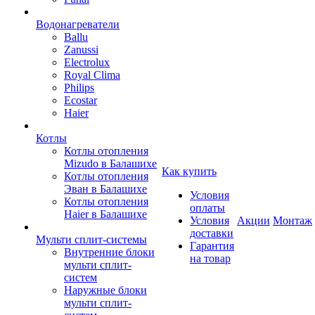
Водонагреватели
Ballu
Zanussi
Electrolux
Royal Clima
Philips
Ecostar
Haier
Котлы
Котлы отопления
Mizudo в Балашихе
Как купить
Котлы отопления
Эван в Балашихе
Условия
Котлы отопления
оплаты
Haier в Балашихе
Условия
Акции
Монтаж
доставки
Мульти сплит-системы
Гарантия
Внутренние блоки
на товар
мульти сплит-
систем
Наружные блоки
мульти сплит-