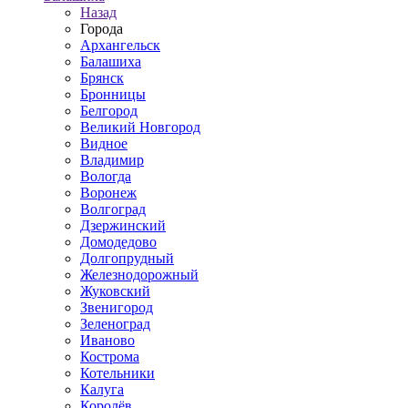
Назад
Города
Архангельск
Балашиха
Брянск
Бронницы
Белгород
Великий Новгород
Видное
Владимир
Вологда
Воронеж
Волгоград
Дзержинский
Домодедово
Долгопрудный
Железнодорожный
Жуковский
Звенигород
Зеленоград
Иваново
Кострома
Котельники
Калуга
Королёв