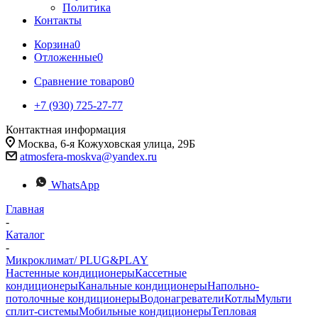
Политика
Контакты
Корзина
0
Отложенные
0
Сравнение товаров
0
+7 (930) 725-27-77
Контактная информация
Москва, 6-я Кожуховская улица, 29Б
atmosfera-moskva@yandex.ru
WhatsApp
Главная
-
Каталог
-
Микроклимат/ PLUG&PLAY
Настенные кондиционеры
Кассетные
кондиционеры
Канальные кондиционеры
Напольно-
потолочные кондиционеры
Водонагреватели
Котлы
Мульти
сплит-системы
Мобильные кондиционеры
Тепловая