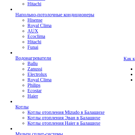
Hitachi
Напольно-потолочные кондиционеры
Hisense
Royal Clima
AUX
Ecoclima
Hitachi
Funai
Водонагреватели
Как 
Ballu
Zanussi
Electrolux
Royal Clima
Philips
Ecostar
Haier
Котлы
Котлы отопления Mizudo в Балашихе
Котлы отопления Эван в Балашихе
Котлы отопления Haier в Балашихе
Мульти сплит-системы