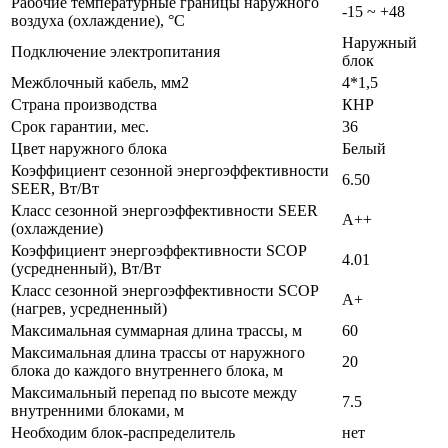
Рабочие температурные границы наружного
-15 ~ +48
воздуха (охлаждение), °C
Наружный
Подключение электропитания
блок
Межблочный кабель, мм2
4*1,5
Страна производства
КНР
Срок гарантии, мес.
36
Цвет наружного блока
Белый
Коэффициент сезонной энергоэффективности
6.50
SEER, Вт/Вт
Класс сезонной энергоэффективности SEER
A++
(охлаждение)
Коэффициент энергоэффективности SCOP
4.01
(усредненный), Вт/Вт
Класс сезонной энергоэффективности SCOP
A+
(нагрев, усредненный)
Максимальная суммарная длина трассы, м
60
Максимальная длина трассы от наружного
20
блока до каждого внутреннего блока, м
Максимальный перепад по высоте между
7.5
внутренними блоками, м
Необходим блок-раcпределитель
нет