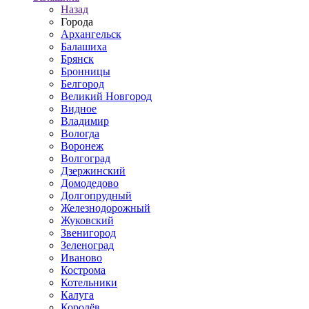
Назад
Города
Архангельск
Балашиха
Брянск
Бронницы
Белгород
Великий Новгород
Видное
Владимир
Вологда
Воронеж
Волгоград
Дзержинский
Домодедово
Долгопрудный
Железнодорожный
Жуковский
Звенигород
Зеленоград
Иваново
Кострома
Котельники
Калуга
Королёв