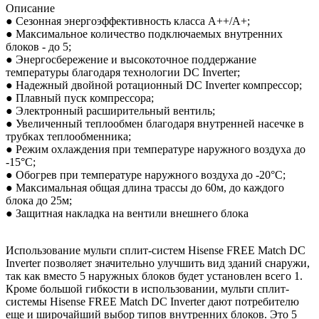
Описание
● Сезонная энергоэффективность класса А++/А+;
● Максимальное количество подключаемых внутренних
блоков - до 5;
● Энергосбережение и высокоточное поддержание
температуры благодаря технологии DC Inverter;
● Надежный двойной ротационный DC Inverter компрессор;
● Плавный пуск компрессора;
● Электронный расширительный вентиль;
● Увеличенный теплообмен благодаря внутренней насечке в
трубках теплообменника;
● Режим охлаждения при температуре наружного воздуха до
-15°С;
● Обогрев при температуре наружного воздуха до -20°С;
● Максимальная общая длина трассы до 60м, до каждого
блока до 25м;
● Защитная накладка на вентили внешнего блока
Использование мульти сплит-систем Hisense FREE Match DC
Inverter позволяет значительно улучшить вид зданий снаружи,
так как вместо 5 наружных блоков будет установлен всего 1.
Кроме большой гибкости в использовании, мульти сплит-
системы Hisense FREE Match DC Inverter дают потребителю
еще и широчайший выбор типов внутренних блоков. Это 5