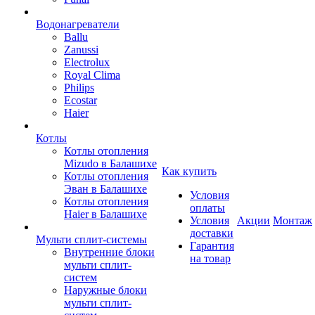
Водонагреватели
Ballu
Zanussi
Electrolux
Royal Clima
Philips
Ecostar
Haier
Котлы
Котлы отопления
Mizudo в Балашихе
Как купить
Котлы отопления
Эван в Балашихе
Условия
Котлы отопления
оплаты
Haier в Балашихе
Условия
Акции
Монтаж
доставки
Мульти сплит-системы
Гарантия
Внутренние блоки
на товар
мульти сплит-
систем
Наружные блоки
мульти сплит-