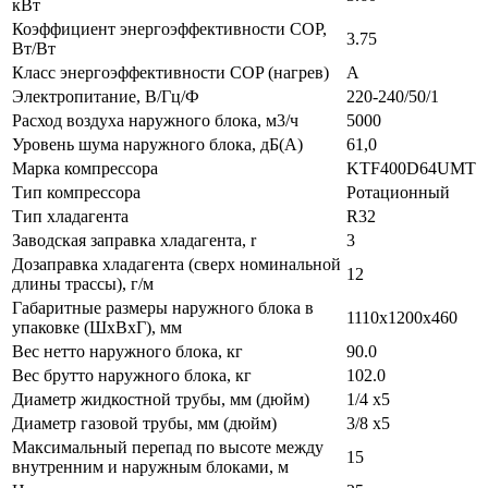
кВт
Коэффициент энергоэффективности COP,
3.75
Вт/Вт
Класс энергоэффективности COP (нагрев)
A
Электропитание, В/Гц/Ф
220-240/50/1
Расход воздуха наружного блока, м3/ч
5000
Уровень шума наружного блока, дБ(А)
61,0
Марка компрессора
KTF400D64UMT
Тип компрессора
Ротационный
Тип хладагента
R32
Заводская заправка хладагента, r
3
Дозаправка хладагента (сверх номинальной
12
длины трассы), г/м
Габаритные размеры наружного блока в
1110x1200x460
упаковке (ШxВxГ), мм
Вес нетто наружного блока, кг
90.0
Вес брутто наружного блока, кг
102.0
Диаметр жидкостной трубы, мм (дюйм)
1/4 x5
Диаметр газовой трубы, мм (дюйм)
3/8 x5
Максимальный перепад по высоте между
15
внутренним и наружным блоками, м