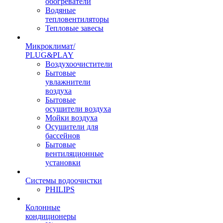
обогреватели
Водяные
тепловентиляторы
Тепловые завесы
Микроклимат/
PLUG&PLAY
Воздухоочистители
Бытовые
увлажнители
воздуха
Бытовые
осушители воздуха
Мойки воздуха
Осушители для
бассейнов
Бытовые
вентиляционные
установки
Системы водоочистки
PHILIPS
Колонные
кондиционеры