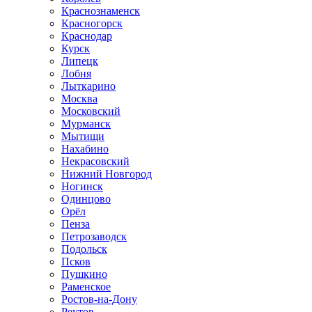
Краснознаменск
Красногорск
Краснодар
Курск
Липецк
Лобня
Лыткарино
Москва
Московский
Мурманск
Мытищи
Нахабино
Некрасовский
Нижний Новгород
Ногинск
Одинцово
Орёл
Пенза
Петрозаводск
Подольск
Псков
Пушкино
Раменское
Ростов-на-Дону
Реутов