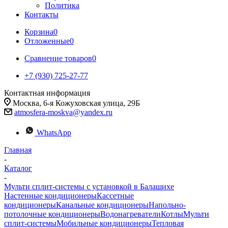
Политика
Контакты
Корзина
0
Отложенные
0
Сравнение товаров
0
+7 (930) 725-27-77
Контактная информация
Москва, 6-я Кожуховская улица, 29Б
atmosfera-moskva@yandex.ru
WhatsApp
Главная
-
Каталог
-
Мульти сплит-системы с установкой в Балашихе
Настенные кондиционеры
Кассетные
кондиционеры
Канальные кондиционеры
Напольно-
потолочные кондиционеры
Водонагреватели
Котлы
Мульти
сплит-системы
Мобильные кондиционеры
Тепловая