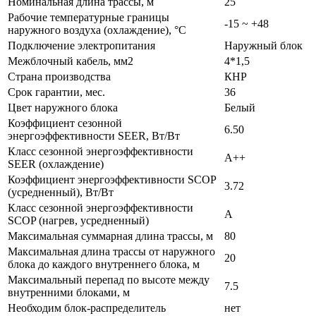
Номинальная длина трассы, м
25
Рабочие температурные границы
-15 ~ +48
наружного воздуха (охлаждение), °C
Подключение электропитания
Наружный блок
Межблочный кабель, мм2
4*1,5
Страна производства
КНР
Срок гарантии, мес.
36
Цвет наружного блока
Белый
Коэффициент сезонной
6.50
энергоэффективности SEER, Вт/Вт
Класс сезонной энергоэффективности
A++
SEER (охлаждение)
Коэффициент энергоэффективности SCOP
3.72
(усредненный), Вт/Вт
Класс сезонной энергоэффективности
A
SCOP (нагрев, усредненный)
Максимальная суммарная длина трассы, м
80
Максимальная длина трассы от наружного
20
блока до каждого внутреннего блока, м
Максимальный перепад по высоте между
7.5
внутренними блоками, м
Необходим блок-раcпределитель
нет