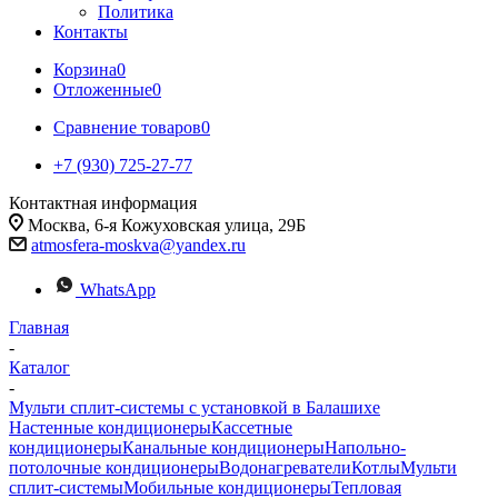
Политика
Контакты
Корзина
0
Отложенные
0
Сравнение товаров
0
+7 (930) 725-27-77
Контактная информация
Москва, 6-я Кожуховская улица, 29Б
atmosfera-moskva@yandex.ru
WhatsApp
Главная
-
Каталог
-
Мульти сплит-системы с установкой в Балашихе
Настенные кондиционеры
Кассетные
кондиционеры
Канальные кондиционеры
Напольно-
потолочные кондиционеры
Водонагреватели
Котлы
Мульти
сплит-системы
Мобильные кондиционеры
Тепловая