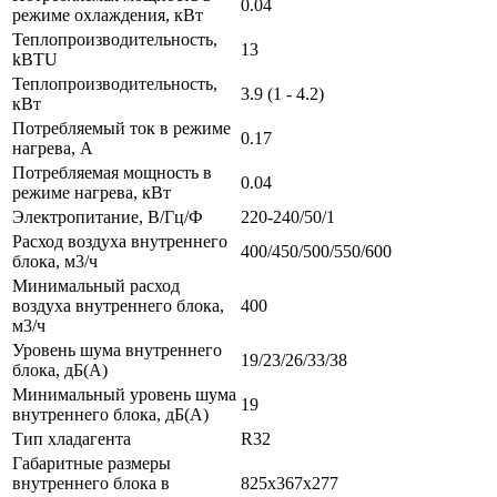
0.04
режиме охлаждения, кВт
Теплопроизводительность,
13
kBTU
Теплопроизводительность,
3.9 (1 - 4.2)
кВт
Потребляемый ток в режиме
0.17
нагрева, A
Потребляемая мощность в
0.04
режиме нагрева, кВт
Электропитание, В/Гц/Ф
220-240/50/1
Расход воздуха внутреннего
400/450/500/550/600
блока, м3/ч
Минимальный расход
воздуха внутреннего блока,
400
м3/ч
Уровень шума внутреннего
19/23/26/33/38
блока, дБ(А)
Минимальный уровень шума
19
внутреннего блока, дБ(А)
Тип хладагента
R32
Габаритные размеры
внутреннего блока в
825x367x277