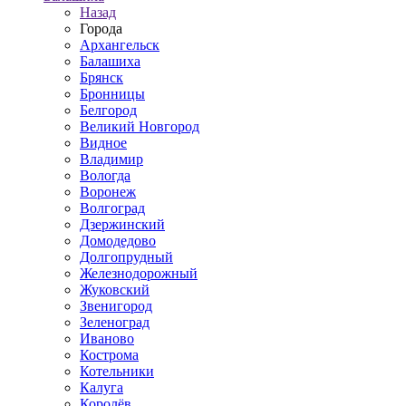
Назад
Города
Архангельск
Балашиха
Брянск
Бронницы
Белгород
Великий Новгород
Видное
Владимир
Вологда
Воронеж
Волгоград
Дзержинский
Домодедово
Долгопрудный
Железнодорожный
Жуковский
Звенигород
Зеленоград
Иваново
Кострома
Котельники
Калуга
Королёв