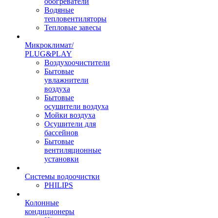
обогреватели
Водяные
тепловентиляторы
Тепловые завесы
Микроклимат/
PLUG&PLAY
Воздухоочистители
Бытовые
увлажнители
воздуха
Бытовые
осушители воздуха
Мойки воздуха
Осушители для
бассейнов
Бытовые
вентиляционные
установки
Системы водоочистки
PHILIPS
Колонные
кондиционеры