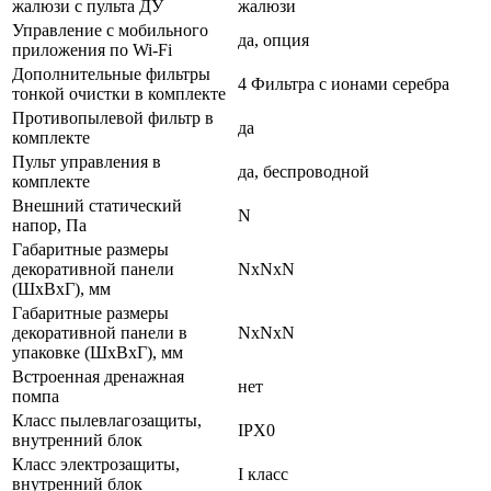
жалюзи с пульта ДУ
жалюзи
Управление c мобильного
да, опция
приложения по Wi-Fi
Дополнительные фильтры
4 Фильтра с ионами серебра
тонкой очистки в комплекте
Противопылевой фильтр в
да
комплекте
Пульт управления в
да, беспроводной
комплекте
Внешний статический
N
напор, Па
Габаритные размеры
декоративной панели
NxNxN
(ШxВxГ), мм
Габаритные размеры
декоративной панели в
NxNxN
упаковке (ШxВxГ), мм
Встроенная дренажная
нет
помпа
Класс пылевлагозащиты,
IPX0
внутренний блок
Класс электрозащиты,
I класс
внутренний блок