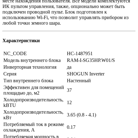
месте нахождения пользователя. Все модели комплектуются
ИК пультом управления, также, опционально может быть
подключен проводной пульт. Блок подготовлен к
использованию Wi-Fi, что позволит управлять прибором из
любой точки земного шара.
Характеристики
NC_CODE
НС-1487951
Модель внутреннего блока
RAM-I-SG35HP.W01/S
Инверторная технология
да
Серия
SHOGUN Inverter
Тип внутреннего блока
Настенный
Эффективен для помещений
37
площадью до, м2
Холодопроизводительность,
12
kBTU
Холодопроизводительность,
3.65 (0.8 - 4.1)
кВт
Потребляемый ток в режиме
0.17
охлаждения, A
Потребляемая мощность в