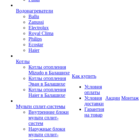
Водонагреватели
Ballu
Zanussi
Electrolux
Royal Clima
Philips
Ecostar
Haier
Котлы
Котлы отопления
Mizudo в Балашихе
Как купить
Котлы отопления
Эван в Балашихе
Условия
Котлы отопления
оплаты
Haier в Балашихе
Условия
Акции
Монтаж
доставки
Мульти сплит-системы
Гарантия
Внутренние блоки
на товар
мульти сплит-
систем
Наружные блоки
мульти сплит-