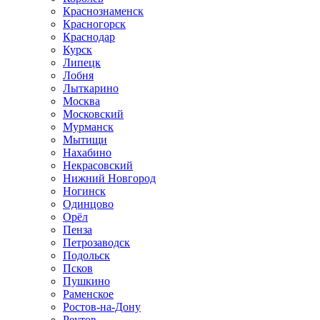
Краснознаменск
Красногорск
Краснодар
Курск
Липецк
Лобня
Лыткарино
Москва
Московский
Мурманск
Мытищи
Нахабино
Некрасовский
Нижний Новгород
Ногинск
Одинцово
Орёл
Пенза
Петрозаводск
Подольск
Псков
Пушкино
Раменское
Ростов-на-Дону
Реутов