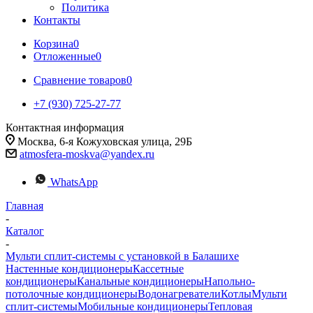
Политика
Контакты
Корзина
0
Отложенные
0
Сравнение товаров
0
+7 (930) 725-27-77
Контактная информация
Москва, 6-я Кожуховская улица, 29Б
atmosfera-moskva@yandex.ru
WhatsApp
Главная
-
Каталог
-
Мульти сплит-системы с установкой в Балашихе
Настенные кондиционеры
Кассетные
кондиционеры
Канальные кондиционеры
Напольно-
потолочные кондиционеры
Водонагреватели
Котлы
Мульти
сплит-системы
Мобильные кондиционеры
Тепловая