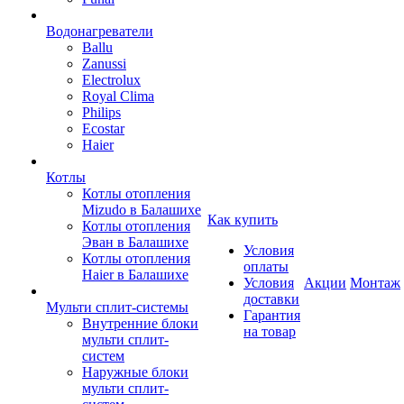
Водонагреватели
Ballu
Zanussi
Electrolux
Royal Clima
Philips
Ecostar
Haier
Котлы
Котлы отопления
Mizudo в Балашихе
Как купить
Котлы отопления
Эван в Балашихе
Условия
Котлы отопления
оплаты
Haier в Балашихе
Условия
Акции
Монтаж
доставки
Мульти сплит-системы
Гарантия
Внутренние блоки
на товар
мульти сплит-
систем
Наружные блоки
мульти сплит-