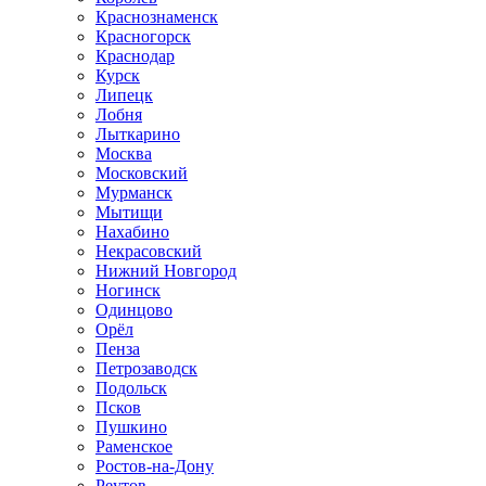
Краснознаменск
Красногорск
Краснодар
Курск
Липецк
Лобня
Лыткарино
Москва
Московский
Мурманск
Мытищи
Нахабино
Некрасовский
Нижний Новгород
Ногинск
Одинцово
Орёл
Пенза
Петрозаводск
Подольск
Псков
Пушкино
Раменское
Ростов-на-Дону
Реутов