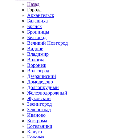
Назад
Города
Архангельск
Балашиха
Брянск
Бронницы
Белгород
Великий Новгород
Видное
Владимир
Вологда
Воронеж
Волгоград
Дзержинский
Домодедово
Долгопрудный
Железнодорожный
Жуковский
Звенигород
Зеленоград
Иваново
Кострома
Котельники
Калуга
Королёв