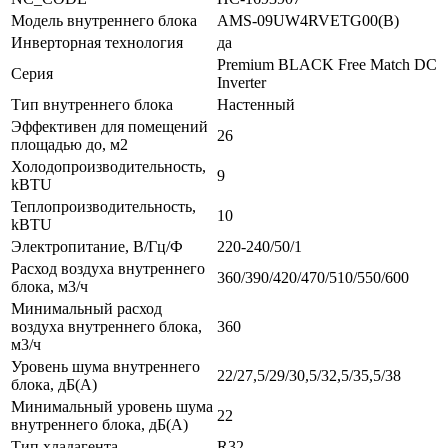
Модель внутреннего блока
AMS-09UW4RVETG00(B)
Инверторная технология
да
Premium BLACK Free Match DC
Серия
Inverter
Тип внутреннего блока
Настенный
Эффективен для помещений
26
площадью до, м2
Холодопроизводительность,
9
kBTU
Теплопроизводительность,
10
kBTU
Электропитание, В/Гц/Ф
220-240/50/1
Расход воздуха внутреннего
360/390/420/470/510/550/600
блока, м3/ч
Минимальный расход
воздуха внутреннего блока,
360
м3/ч
Уровень шума внутреннего
22/27,5/29/30,5/32,5/35,5/38
блока, дБ(А)
Минимальный уровень шума
22
внутреннего блока, дБ(А)
Тип хладагента
R32