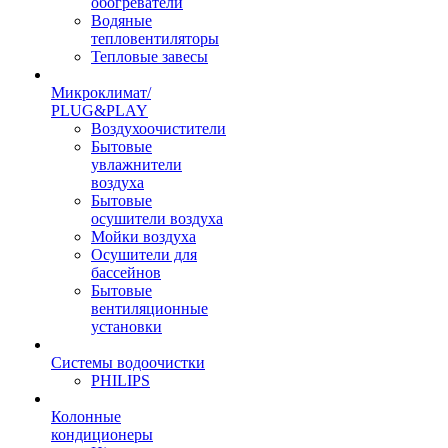
обогреватели
Водяные
тепловентиляторы
Тепловые завесы
Микроклимат/
PLUG&PLAY
Воздухоочистители
Бытовые
увлажнители
воздуха
Бытовые
осушители воздуха
Мойки воздуха
Осушители для
бассейнов
Бытовые
вентиляционные
установки
Системы водоочистки
PHILIPS
Колонные
кондиционеры