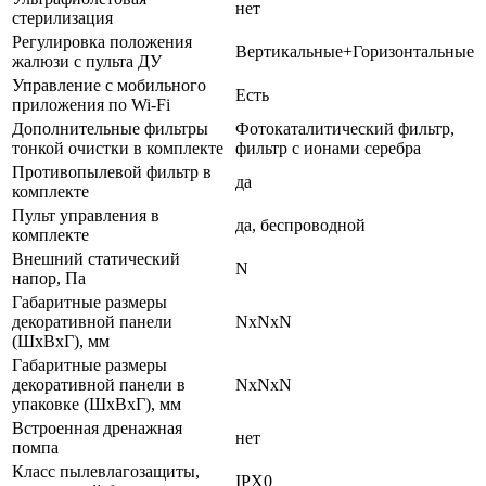
нет
стерилизация
Регулировка положения
Вертикальные+Горизонтальные
жалюзи с пульта ДУ
Управление c мобильного
Есть
приложения по Wi-Fi
Дополнительные фильтры
Фотокаталитический фильтр,
тонкой очистки в комплекте
фильтр с ионами серебра
Противопылевой фильтр в
да
комплекте
Пульт управления в
да, беспроводной
комплекте
Внешний статический
N
напор, Па
Габаритные размеры
декоративной панели
NxNxN
(ШxВxГ), мм
Габаритные размеры
декоративной панели в
NxNxN
упаковке (ШxВxГ), мм
Встроенная дренажная
нет
помпа
Класс пылевлагозащиты,
IPX0