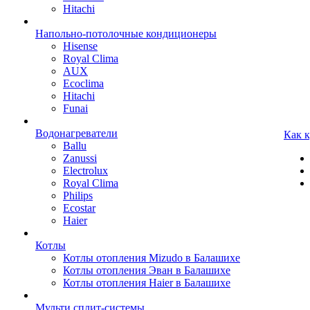
Hitachi
Напольно-потолочные кондиционеры
Hisense
Royal Clima
AUX
Ecoclima
Hitachi
Funai
Водонагреватели
Как 
Ballu
Zanussi
Electrolux
Royal Clima
Philips
Ecostar
Haier
Котлы
Котлы отопления Mizudo в Балашихе
Котлы отопления Эван в Балашихе
Котлы отопления Haier в Балашихе
Мульти сплит-системы