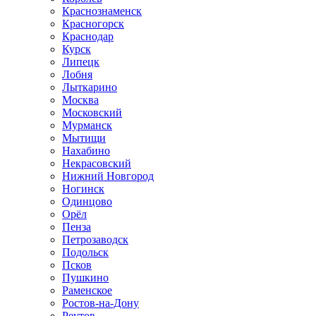
Краснознаменск
Красногорск
Краснодар
Курск
Липецк
Лобня
Лыткарино
Москва
Московский
Мурманск
Мытищи
Нахабино
Некрасовский
Нижний Новгород
Ногинск
Одинцово
Орёл
Пенза
Петрозаводск
Подольск
Псков
Пушкино
Раменское
Ростов-на-Дону
Реутов