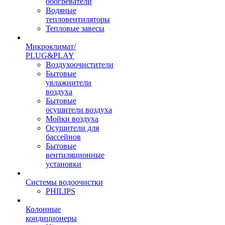
обогреватели
Водяные
тепловентиляторы
Тепловые завесы
Микроклимат/
PLUG&PLAY
Воздухоочистители
Бытовые
увлажнители
воздуха
Бытовые
осушители воздуха
Мойки воздуха
Осушители для
бассейнов
Бытовые
вентиляционные
установки
Системы водоочистки
PHILIPS
Колонные
кондиционеры