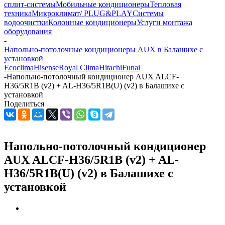
сплит-системы
Мобильные кондиционеры
Тепловая
техника
Микроклимат/ PLUG&PLAY
Системы
водоочистки
Колонные кондиционеры
Услуги монтажа
оборудования
-
Напольно-потолочные кондиционеры AUX в Балашихе с
установкой
Ecoclima
Hisense
Royal Clima
Hitachi
Funai
-
Напольно-потолочный кондиционер AUX ALCF-
H36/5R1B (v2) + AL-H36/5R1B(U) (v2) в Балашихе с
установкой
Поделиться
Напольно-потолочный кондиционер
AUX ALCF-H36/5R1B (v2) + AL-
H36/5R1B(U) (v2) в Балашихе с
установкой