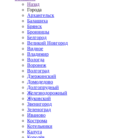
Назад
Города
Архангельск
Балашиха
Брянск
Бронницы
Белгород
Великий Новгород
Видное
Владимир
Вологда
Воронеж
Волгоград
Дзержинский
Домодедово
Долгопрудный
Железнодорожный
Жуковский
Звенигород
Зеленоград
Иваново
Кострома
Котельники
Калуга
Королёв