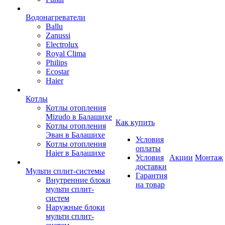
Водонагреватели
Ballu
Zanussi
Electrolux
Royal Clima
Philips
Ecostar
Haier
Котлы
Котлы отопления
Mizudo в Балашихе
Как купить
Котлы отопления
Эван в Балашихе
Условия
Котлы отопления
оплаты
Haier в Балашихе
Условия
Акции
Монтаж
доставки
Мульти сплит-системы
Гарантия
Внутренние блоки
на товар
мульти сплит-
систем
Наружные блоки
мульти сплит-