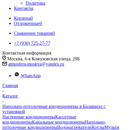
Политика
Контакты
Корзина
0
Отложенные
0
Сравнение товаров
0
+7 (930) 725-27-77
Контактная информация
Москва, 6-я Кожуховская улица, 29Б
atmosfera-moskva@yandex.ru
WhatsApp
Главная
-
Каталог
-
Напольно-потолочные кондиционеры в Балашихе с
установкой
Настенные кондиционеры
Кассетные
кондиционеры
Канальные кондиционеры
Напольно-
потолочные кондиционеры
Водонагреватели
Котлы
Мульти