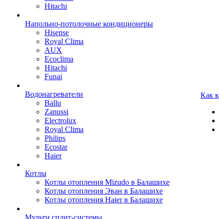
Hitachi
Напольно-потолочные кондиционеры
Hisense
Royal Clima
AUX
Ecoclima
Hitachi
Funai
Водонагреватели
Как 
Ballu
Zanussi
Electrolux
Royal Clima
Philips
Ecostar
Haier
Котлы
Котлы отопления Mizudo в Балашихе
Котлы отопления Эван в Балашихе
Котлы отопления Haier в Балашихе
Мульти сплит-системы