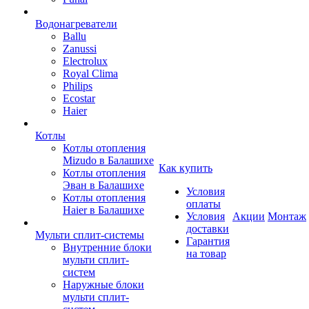
Водонагреватели
Ballu
Zanussi
Electrolux
Royal Clima
Philips
Ecostar
Haier
Котлы
Котлы отопления
Mizudo в Балашихе
Как купить
Котлы отопления
Эван в Балашихе
Условия
Котлы отопления
оплаты
Haier в Балашихе
Условия
Акции
Монтаж
доставки
Мульти сплит-системы
Гарантия
Внутренние блоки
на товар
мульти сплит-
систем
Наружные блоки
мульти сплит-