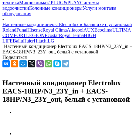
техника
Микроклимат/ PLUG&PLAY
Системы
водоочистки
Колонные кондиционеры
Услуги монтажа
оборудования
-
Настенные кондиционеры Electrolux в Балашихе с установкой
Roland
Funai
Hisense
Royal Clima
Alfacool
AUX
Ecoclima
ULTIMA
COMFORT
LEGION
Ecostar
Royal Terma
HIGH
LIFE
Ballu
Haier
Hitachi
LG
-
Настенный кондиционер Electrolux EACS-18HP/N3_23Y_in +
EACS-18HP/N3_23Y_out, белый с установкой
Поделиться
Настенный кондиционер Electrolux
EACS-18HP/N3_23Y_in + EACS-
18HP/N3_23Y_out, белый с установкой