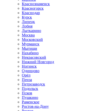
Краснознаменск
Красногорск
Краснодар
Курск
Липецк
Лобня
Лыткарино
Москва
Московский
Мурманск
Мытищи
Нахабино
Некрасовский
Нижний Новгород
Ногинск
Одинцово
Орёл
Пенза
Петрозаводск
Подольск
Псков
Пушкино
Раменское
Ростов-на-Дону
Реутов