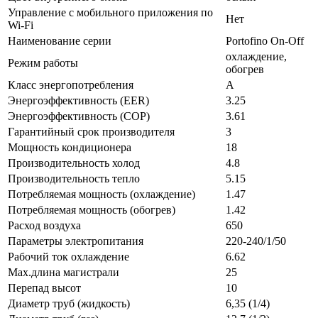
Управление c мобильного приложения по
Нет
Wi-Fi
Наименование серии
Portofino On-Off
охлаждение,
Режим работы
обогрев
Класс энергопотребления
A
Энергоэффективность (EER)
3.25
Энергоэффективность (COP)
3.61
Гарантийный срок производителя
3
Мощность кондиционера
18
Производительность холод
4.8
Производительность тепло
5.15
Потребляемая мощность (охлаждение)
1.47
Потребляемая мощность (обогрев)
1.42
Расход воздуха
650
Параметры электропитания
220-240/1/50
Рабочий ток охлаждение
6.62
Max.длина магистрали
25
Перепад высот
10
Диаметр труб (жидкость)
6,35 (1/4)