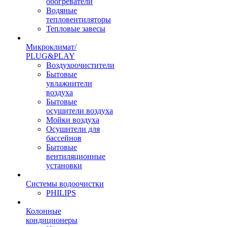
обогреватели
Водяные
тепловентиляторы
Тепловые завесы
Микроклимат/
PLUG&PLAY
Воздухоочистители
Бытовые
увлажнители
воздуха
Бытовые
осушители воздуха
Мойки воздуха
Осушители для
бассейнов
Бытовые
вентиляционные
установки
Системы водоочистки
PHILIPS
Колонные
кондиционеры