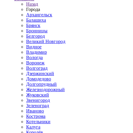
Назад
Города
Архангельск
Балашиха
Брянск
Бронницы
Белгород
Великий Новгород
Видное
Владимир
Вологда
Воронеж
Волгоград
Дзержинский
Домодедово
Долгопрудный
Железнодорожный
Жуковский
Звенигород
Зеленоград
Иваново
Кострома
Котельники
Калуга
Королёв