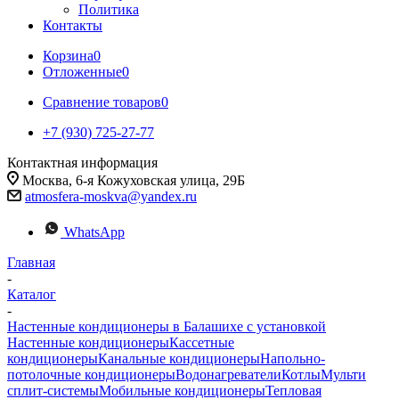
Политика
Контакты
Корзина
0
Отложенные
0
Сравнение товаров
0
+7 (930) 725-27-77
Контактная информация
Москва, 6-я Кожуховская улица, 29Б
atmosfera-moskva@yandex.ru
WhatsApp
Главная
-
Каталог
-
Настенные кондиционеры в Балашихе с установкой
Настенные кондиционеры
Кассетные
кондиционеры
Канальные кондиционеры
Напольно-
потолочные кондиционеры
Водонагреватели
Котлы
Мульти
сплит-системы
Мобильные кондиционеры
Тепловая