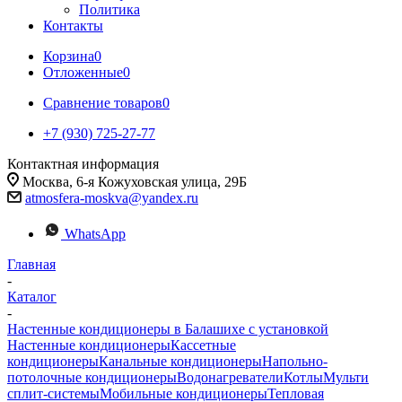
Политика
Контакты
Корзина
0
Отложенные
0
Сравнение товаров
0
+7 (930) 725-27-77
Контактная информация
Москва, 6-я Кожуховская улица, 29Б
atmosfera-moskva@yandex.ru
WhatsApp
Главная
-
Каталог
-
Настенные кондиционеры в Балашихе с установкой
Настенные кондиционеры
Кассетные
кондиционеры
Канальные кондиционеры
Напольно-
потолочные кондиционеры
Водонагреватели
Котлы
Мульти
сплит-системы
Мобильные кондиционеры
Тепловая