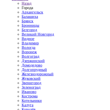
Назад
Города
Архангельск
Балашиха
Брянск
Бронницы
Белгород
Великий Новгород
Видное
Владимир
Вологда
Воронеж
Волгоград
Дзержинский
Домодедово
Долгопрудный
Железнодорожный
Жуковский
Звенигород
Зеленоград
Иваново
Кострома
Котельники
Калуга
Королёв