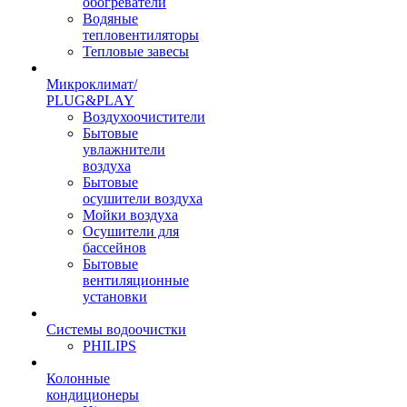
обогреватели
Водяные
тепловентиляторы
Тепловые завесы
Микроклимат/
PLUG&PLAY
Воздухоочистители
Бытовые
увлажнители
воздуха
Бытовые
осушители воздуха
Мойки воздуха
Осушители для
бассейнов
Бытовые
вентиляционные
установки
Системы водоочистки
PHILIPS
Колонные
кондиционеры