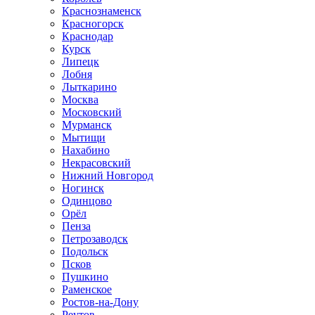
Краснознаменск
Красногорск
Краснодар
Курск
Липецк
Лобня
Лыткарино
Москва
Московский
Мурманск
Мытищи
Нахабино
Некрасовский
Нижний Новгород
Ногинск
Одинцово
Орёл
Пенза
Петрозаводск
Подольск
Псков
Пушкино
Раменское
Ростов-на-Дону
Реутов