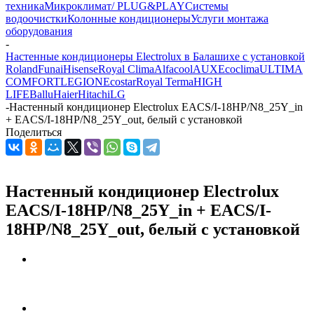
техника
Микроклимат/ PLUG&PLAY
Системы
водоочистки
Колонные кондиционеры
Услуги монтажа
оборудования
-
Настенные кондиционеры Electrolux в Балашихе с установкой
Roland
Funai
Hisense
Royal Clima
Alfacool
AUX
Ecoclima
ULTIMA
COMFORT
LEGION
Ecostar
Royal Terma
HIGH
LIFE
Ballu
Haier
Hitachi
LG
-
Настенный кондиционер Electrolux EACS/I-18HP/N8_25Y_in
+ EACS/I-18HP/N8_25Y_out, белый с установкой
Поделиться
Настенный кондиционер Electrolux
EACS/I-18HP/N8_25Y_in + EACS/I-
18HP/N8_25Y_out, белый с установкой