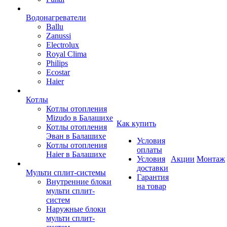
Водонагреватели
Ballu
Zanussi
Electrolux
Royal Clima
Philips
Ecostar
Haier
Котлы
Котлы отопления
Mizudo в Балашихе
Как купить
Котлы отопления
Эван в Балашихе
Условия
Котлы отопления
оплаты
Haier в Балашихе
Условия
Акции
Монтаж
доставки
Мульти сплит-системы
Гарантия
Внутренние блоки
на товар
мульти сплит-
систем
Наружные блоки
мульти сплит-