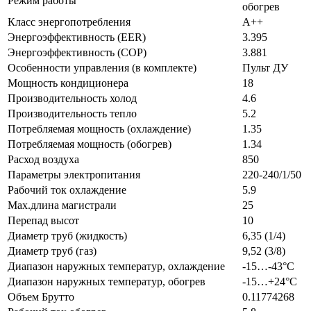
Режим работы
обогрев
Класс энергопотребления
A++
Энергоэффективность (EER)
3.395
Энергоэффективность (COP)
3.881
Особенности управления (в комплекте)
Пульт ДУ
Мощность кондиционера
18
Производительность холод
4.6
Производительность тепло
5.2
Потребляемая мощность (охлаждение)
1.35
Потребляемая мощность (обогрев)
1.34
Расход воздуха
850
Параметры электропитания
220-240/1/50
Рабочий ток охлаждение
5.9
Max.длина магистрали
25
Перепад высот
10
Диаметр труб (жидкость)
6,35 (1/4)
Диаметр труб (газ)
9,52 (3/8)
Диапазон наружных температур, охлаждение
-15…-43°С
Диапазон наружных температур, обогрев
-15…+24°С
Объем Брутто
0.11774268