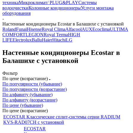
техника
Микроклимат/ PLUG&PLAY
Системы
водоочистки
Колонные кондиционеры
Услуги монтажа
оборудования
-
Настенные кондиционеры Ecostar в Балашихе с установкой
Roland
Funai
Hisense
Royal Clima
Alfacool
AUX
Ecoclima
ULTIMA
COMFORT
LEGION
Royal Terma
HIGH
LIFE
Electrolux
Ballu
Haier
Hitachi
LG
Настенные кондиционеры Ecostar в
Балашихе с установкой
Фильтр
По цене (возрастание)
По популярности (убывание)
По популярности (возрастание)
По алфавиту (убывание)
По алфавиту (возрастание)
По цене (убывание)
По цене (возрастание)
ECOSTAR Классические сплит-системы серии RADIUM
KVS-RAD07CH с установкой
ECOSTAR