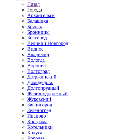
Назад
Города
Архангельск
Балашиха
Брянск
Бронницы
Белгород
Великий Новгород
Видное
Владимир
Вологда
Воронеж
Волгоград
Дзержинский
Домодедово
Долгопрудный
Железнодорожный
Жуковский
Звенигород
Зеленоград
Иваново
Кострома
Котельники
Калуга
Королёв