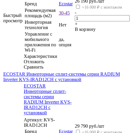
26 190
руб.
/шт
Бренд
Ecostar
+16 000 ₽ с монтажом
Рекомендуемая
-
30-45
Быстрый
площадь (м2)
просмотр
Инверторная
+
Нет
технология
В корзину
Управление c
мобильного
да,
приложения по
опция
Wi-Fi
Характеристики
Отложить
Сравнить
ECOSTAR Инверторные сплит-системы серии RADIUM
Inverter KVS-IRAD12CH с установкой
ECOSTAR
Инверторные сплит-
системы серии
RADIUM Inverter KVS-
IRAD12CH с
установкой
Артикул: KVS-
IRAD12CH
29 790
руб.
/шт
Бренд
Ecostar
+16 000 ₽ с монтажом