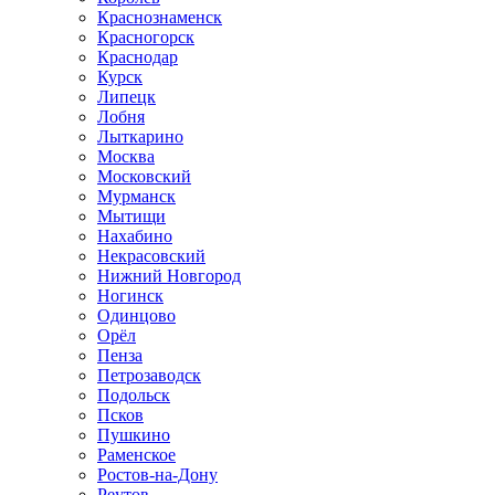
Краснознаменск
Красногорск
Краснодар
Курск
Липецк
Лобня
Лыткарино
Москва
Московский
Мурманск
Мытищи
Нахабино
Некрасовский
Нижний Новгород
Ногинск
Одинцово
Орёл
Пенза
Петрозаводск
Подольск
Псков
Пушкино
Раменское
Ростов-на-Дону
Реутов