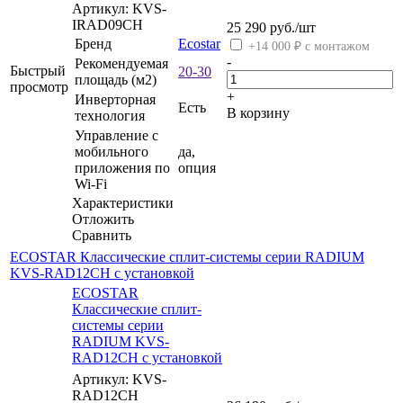
Артикул: KVS-
IRAD09CH
25 290
руб.
/шт
Бренд
Ecostar
+14 000 ₽ с монтажом
-
Рекомендуемая
Быстрый
20-30
площадь (м2)
просмотр
+
Инверторная
Есть
В корзину
технология
Управление c
мобильного
да,
приложения по
опция
Wi-Fi
Характеристики
Отложить
Сравнить
ECOSTAR Классические сплит-системы серии RADIUM
KVS-RAD12CH с установкой
ECOSTAR
Классические сплит-
системы серии
RADIUM KVS-
RAD12CH с установкой
Артикул: KVS-
RAD12CH