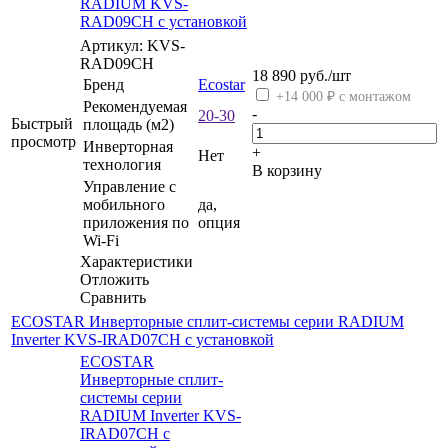
RADIUM KVS-
RAD09CH с установкой
Артикул: KVS-
RAD09CH
18 890
руб.
/шт
Бренд
Ecostar
+14 000 ₽ с монтажом
Рекомендуемая
-
20-30
Быстрый
площадь (м2)
просмотр
Инверторная
+
Нет
технология
В корзину
Управление c
мобильного
да,
приложения по
опция
Wi-Fi
Характеристики
Отложить
Сравнить
ECOSTAR Инверторные сплит-системы серии RADIUM
Inverter KVS-IRAD07CH с установкой
ECOSTAR
Инверторные сплит-
системы серии
RADIUM Inverter KVS-
IRAD07CH с