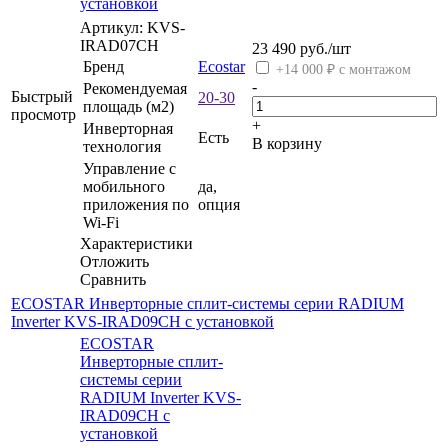
установкой
Артикул: KVS-
IRAD07CH
23 490
руб.
/шт
Бренд
Ecostar
+14 000 ₽ с монтажом
-
Рекомендуемая
Быстрый
20-30
площадь (м2)
просмотр
+
Инверторная
Есть
В корзину
технология
Управление c
мобильного
да,
приложения по
опция
Wi-Fi
Характеристики
Отложить
Сравнить
ECOSTAR Инверторные сплит-системы серии RADIUM
Inverter KVS-IRAD09CH с установкой
ECOSTAR
Инверторные сплит-
системы серии
RADIUM Inverter KVS-
IRAD09CH с
установкой