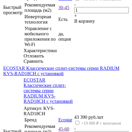
-
Рекомендуемая
Быстрый
30-45
площадь (м2)
просмотр
+
Инверторная
Есть
В корзину
технология
Управление c
мобильного
да,
приложения по
опция
Wi-Fi
Характеристики
Отложить
Сравнить
ECOSTAR Классические сплит-системы серии RADIUM
KVS-RAD18CH с установкой
ECOSTAR
Классические сплит-
системы серии
RADIUM KVS-
RAD18CH с установкой
Артикул: KVS-
RAD18CH
43 390
руб.
/шт
Бренд
Ecostar
+19 000 ₽ с монтажом
Рекомендуемая
-
45-60
Быстрый
площадь (м2)