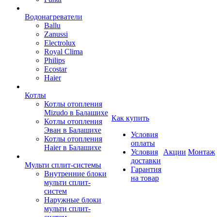
Водонагреватели
Ballu
Zanussi
Electrolux
Royal Clima
Philips
Ecostar
Haier
Котлы
Котлы отопления
Mizudo в Балашихе
Как купить
Котлы отопления
Эван в Балашихе
Условия
Котлы отопления
оплаты
Haier в Балашихе
Условия
Акции
Монтаж
доставки
Мульти сплит-системы
Гарантия
Внутренние блоки
на товар
мульти сплит-
систем
Наружные блоки
мульти сплит-