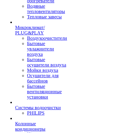
обогреватели
Водяные
тепловентиляторы
Тепловые завесы
Микроклимат/
PLUG&PLAY
Воздухоочистители
Бытовые
увлажнители
воздуха
Бытовые
осушители воздуха
Мойки воздуха
Осушители для
бассейнов
Бытовые
вентиляционные
установки
Системы водоочистки
PHILIPS
Колонные
кондиционеры