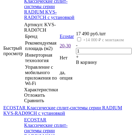
Классические сплит-
системы серии
RADIUM KVS-
RAD07CH с установкой
Артикул: KVS-
RAD07CH
17 490
руб.
/шт
Бренд
Ecostar
+14 000 ₽ с монтажом
Рекомендуемая
-
20-30
Быстрый
площадь (м2)
просмотр
Инверторная
+
Нет
технология
В корзину
Управление c
мобильного
да,
приложения по
опция
Wi-Fi
Характеристики
Отложить
Сравнить
ECOSTAR Классические сплит-системы серии RADIUM
KVS-RAD09CH с установкой
ECOSTAR
Классические сплит-
системы серии