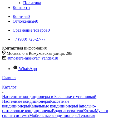
Политика
Контакты
Корзина
0
Отложенные
0
Сравнение товаров
0
+7 (930) 725-27-77
Контактная информация
Москва, 6-я Кожуховская улица, 29Б
atmosfera-moskva@yandex.ru
WhatsApp
Главная
-
Каталог
-
Настенные кондиционеры в Балашихе с установкой
Настенные кондиционеры
Кассетные
кондиционеры
Канальные кондиционеры
Напольно-
потолочные кондиционеры
Водонагреватели
Котлы
Мульти
сплит-системы
Мобильные кондиционеры
Тепловая