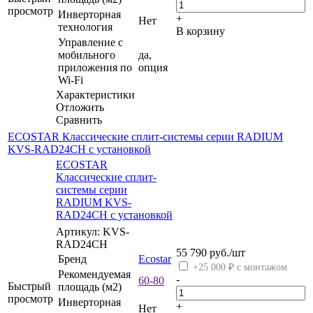
просмотр
Инверторная
+
Нет
технология
В корзину
Управление c
мобильного
да,
приложения по
опция
Wi-Fi
Характеристики
Отложить
Сравнить
ECOSTAR Классические сплит-системы серии RADIUM
KVS-RAD24CH с установкой
ECOSTAR
Классические сплит-
системы серии
RADIUM KVS-
RAD24CH с установкой
Артикул: KVS-
RAD24CH
55 790
руб.
/шт
Бренд
Ecostar
+25 000 ₽ с монтажом
Рекомендуемая
-
60-80
Быстрый
площадь (м2)
просмотр
Инверторная
+
Нет