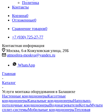
Политика
Контакты
Корзина
0
Отложенные
0
Сравнение товаров
0
+7 (930) 725-27-77
Контактная информация
Москва, 6-я Кожуховская улица, 29Б
atmosfera-moskva@yandex.ru
WhatsApp
Главная
-
Каталог
-
Услуги монтажа оборудования в Балашихе
Настенные кондиционеры
Кассетные
кондиционеры
Канальные кондиционеры
Напольно-
потолочные кондиционеры
Водонагреватели
Котлы
Мульти
сплит-системы
Мобильные кондиционеры
Тепловая