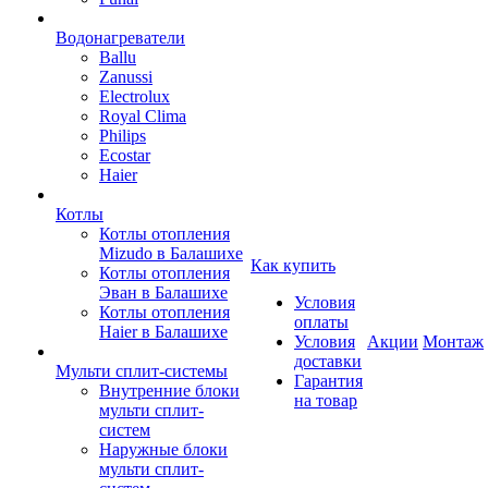
Водонагреватели
Ballu
Zanussi
Electrolux
Royal Clima
Philips
Ecostar
Haier
Котлы
Котлы отопления
Mizudo в Балашихе
Как купить
Котлы отопления
Эван в Балашихе
Условия
Котлы отопления
оплаты
Haier в Балашихе
Условия
Акции
Монтаж
доставки
Мульти сплит-системы
Гарантия
Внутренние блоки
на товар
мульти сплит-
систем
Наружные блоки
мульти сплит-