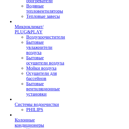
обогреватели
Водяные
тепловентиляторы
Тепловые завесы
Микроклимат/
PLUG&PLAY
Воздухоочистители
Бытовые
увлажнители
воздуха
Бытовые
осушители воздуха
Мойки воздуха
Осушители для
бассейнов
Бытовые
вентиляционные
установки
Системы водоочистки
PHILIPS
Колонные
кондиционеры