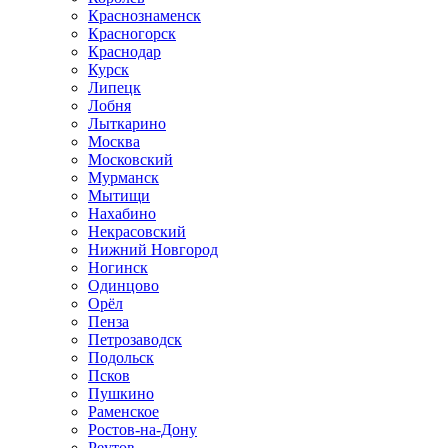
Краснознаменск
Красногорск
Краснодар
Курск
Липецк
Лобня
Лыткарино
Москва
Московский
Мурманск
Мытищи
Нахабино
Некрасовский
Нижний Новгород
Ногинск
Одинцово
Орёл
Пенза
Петрозаводск
Подольск
Псков
Пушкино
Раменское
Ростов-на-Дону
Реутов