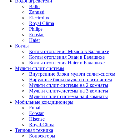
Водонагреватели
Ballu
Zanussi
Electrolux
Royal Clima
Philips
Ecostar
Haier
Котлы
Котлы отопления Mizudo в Балашихе
Котлы отопления Эван в Балашихе
Котлы отопления Haier в Балашихе
Мульти сплит-системы
Внутренние блоки мульти сплит-систем
Наружные блоки мульти сплит-систем
Мульти сплит-системы на 2 комнаты
Мульти сплит-системы на 3 комнаты
Мульти сплит системы на 4 комнаты
Мобильные кондиционеры
Funai
Ecostar
Hisense
Royal-Clima
Тепловая техника
Конвекторы