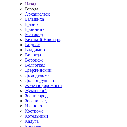
Назад
Города
Архангельск
Балашиха
Брянск
Бронницы
Белгород
Великий Новгород
Видное
Владимир
Вологда
Воронеж
Волгоград
Дзержинский
Домодедово
Долгопрудный
Железнодорожный
Жуковский
Звенигород
Зеленоград
Иваново
Кострома
Котельники
Калуга
Королёв