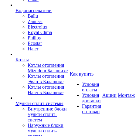
Водонагреватели
Ballu
Zanussi
Electrolux
Royal Clima
Philips
Ecostar
Haier
Котлы
Котлы отопления
Mizudo в Балашихе
Как купить
Котлы отопления
Эван в Балашихе
Условия
Котлы отопления
оплаты
Haier в Балашихе
Условия
Акции
Монтаж
доставки
Мульти сплит-системы
Гарантия
Внутренние блоки
на товар
мульти сплит-
систем
Наружные блоки
мульти сплит-