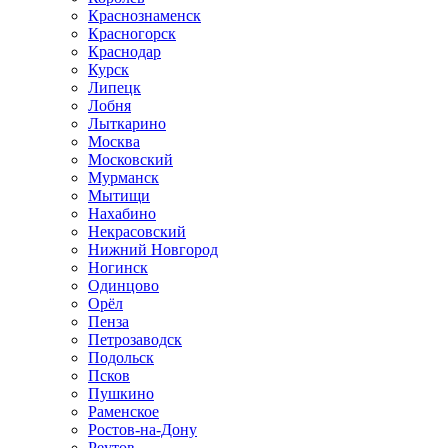
Краснознаменск
Красногорск
Краснодар
Курск
Липецк
Лобня
Лыткарино
Москва
Московский
Мурманск
Мытищи
Нахабино
Некрасовский
Нижний Новгород
Ногинск
Одинцово
Орёл
Пенза
Петрозаводск
Подольск
Псков
Пушкино
Раменское
Ростов-на-Дону
Реутов