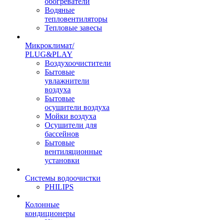
обогреватели
Водяные
тепловентиляторы
Тепловые завесы
Микроклимат/
PLUG&PLAY
Воздухоочистители
Бытовые
увлажнители
воздуха
Бытовые
осушители воздуха
Мойки воздуха
Осушители для
бассейнов
Бытовые
вентиляционные
установки
Системы водоочистки
PHILIPS
Колонные
кондиционеры