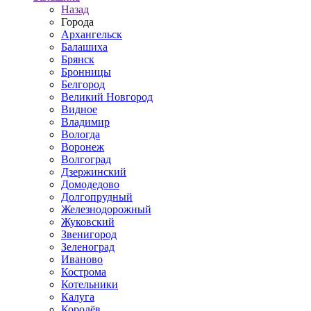
Назад
Города
Архангельск
Балашиха
Брянск
Бронницы
Белгород
Великий Новгород
Видное
Владимир
Вологда
Воронеж
Волгоград
Дзержинский
Домодедово
Долгопрудный
Железнодорожный
Жуковский
Звенигород
Зеленоград
Иваново
Кострома
Котельники
Калуга
Королёв